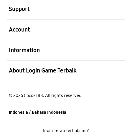
Support
Buka
Account
Buka
Information
Buka
About Login Game Terbaik
© 2026 Cocok188. All rights reserved.
Indonesia / Bahasa Indonesia
Ingin Tetap Terhubung?