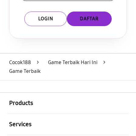
LOGIN
DAFTAR
Layer Popup Close
Cocok188
>
Game Terbaik Hari Ini
>
Game Terbaik
Buka
Footer Navigation
Products
Buka
Services
Buka