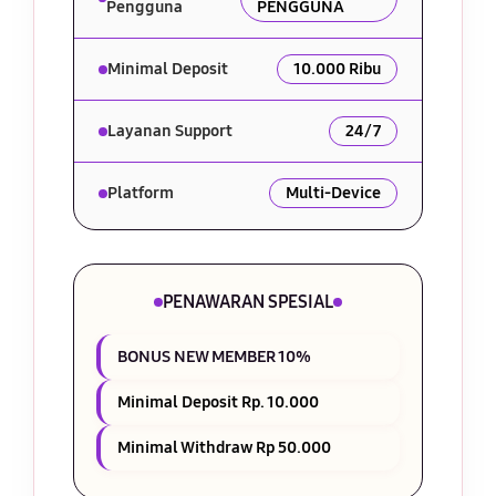
Pengguna
PENGGUNA
Minimal Deposit
10.000 Ribu
Layanan Support
24/7
Platform
Multi-Device
PENAWARAN SPESIAL
BONUS NEW MEMBER 10%
Minimal Deposit Rp. 10.000
Minimal Withdraw Rp 50.000