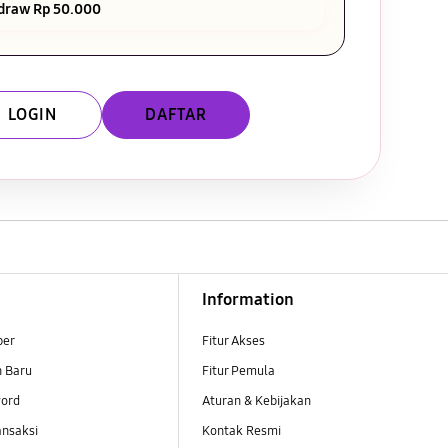
draw Rp 50.000
LOGIN
DAFTAR
Information
ber
Fitur Akses
n Baru
Fitur Pemula
ord
Aturan & Kebijakan
ansaksi
Kontak Resmi