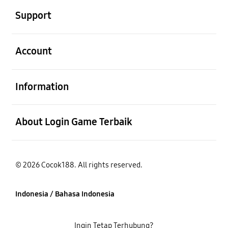
Support
Buka
Account
Buka
Information
Buka
About Login Game Terbaik
© 2026 Cocok188. All rights reserved.
Indonesia / Bahasa Indonesia
Ingin Tetap Terhubung?