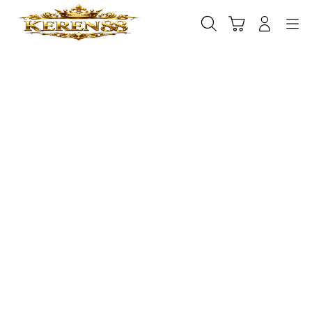
Skip
to
Cari
Troli
Login
Navigation
content