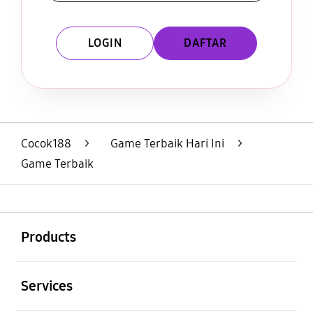
LOGIN
DAFTAR
Layer Popup Close
Cocok188
>
Game Terbaik Hari Ini
>
Game Terbaik
Buka
Footer Navigation
Products
Buka
Services
Buka