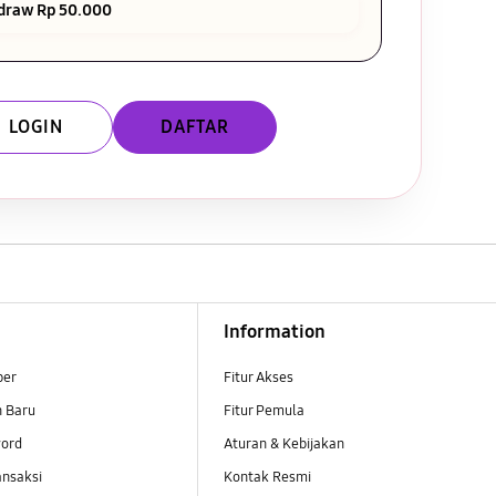
draw Rp 50.000
LOGIN
DAFTAR
Information
ber
Fitur Akses
n Baru
Fitur Pemula
ord
Aturan & Kebijakan
ansaksi
Kontak Resmi