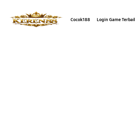
Skip
to
content
Cocok188
Login Game Terbai