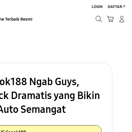
LOGIN
DAFTAR
Cari
Troli
Login/Sign-Up
e Terbaik Resmi
Cari
ok188 Ngab Guys,
k Dramatis yang Bikin
Auto Semangat