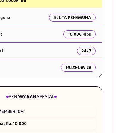
US Cocok188
gguna
5 JUTA PENGGUNA
it
10.000 Ribu
rt
24/7
Multi-Device
PENAWARAN SPESIAL
MEMBER 10%
it Rp. 10.000