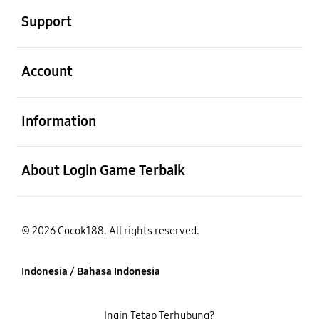
Support
Buka
Account
Buka
Information
Buka
About Login Game Terbaik
© 2026 Cocok188. All rights reserved.
Indonesia / Bahasa Indonesia
Ingin Tetap Terhubung?