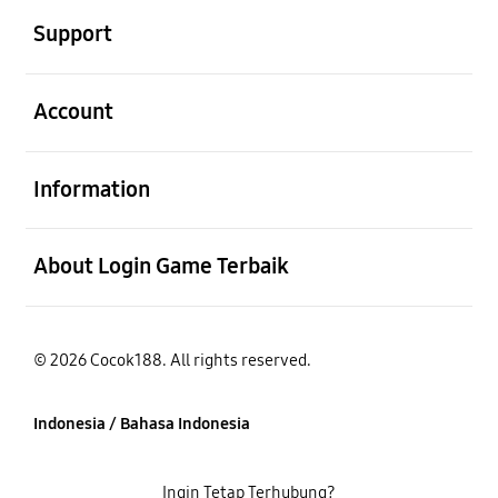
Support
Buka
Account
Buka
Information
Buka
About Login Game Terbaik
© 2026 Cocok188. All rights reserved.
Indonesia / Bahasa Indonesia
Ingin Tetap Terhubung?