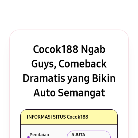
Cocok188 Ngab
Guys, Comeback
Dramatis yang Bikin
Auto Semangat
INFORMASI SITUS Cocok188
Penilaian
5 JUTA