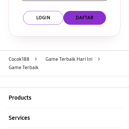
LOGIN
DAFTAR
Layer Popup Close
Cocok188
>
Game Terbaik Hari Ini
>
Game Terbaik
Buka
Footer Navigation
Products
Buka
Services
Buka