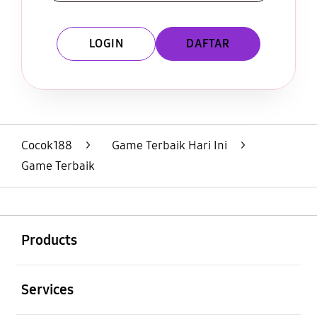
LOGIN
DAFTAR
Layer Popup Close
Cocok188
>
Game Terbaik Hari Ini
>
Game Terbaik
Buka
Footer Navigation
Products
Buka
Services
Buka