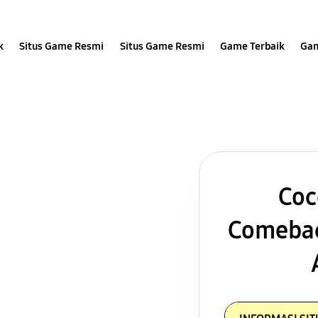
k
Situs Game Resmi
Situs Game Resmi
Game Terbaik
Gam
Coc
Comebac