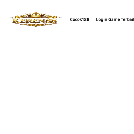
Skip
to
content
Cocok188
Login Game Terbai