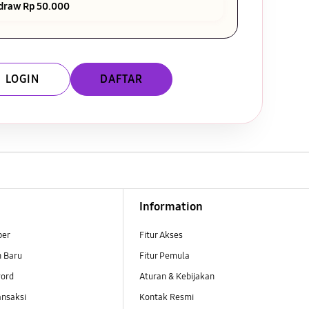
draw Rp 50.000
LOGIN
DAFTAR
Information
ber
Fitur Akses
n Baru
Fitur Pemula
ord
Aturan & Kebijakan
ansaksi
Kontak Resmi