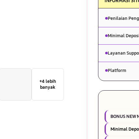
INFORMASI SIT
Penilaian Pen
Minimal Depos
Layanan Suppo
Platform
+4 lebih
banyak
BONUS NEW 
Minimal Depos