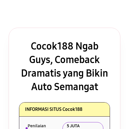
Cocok188 Ngab
Guys, Comeback
Dramatis yang Bikin
Auto Semangat
INFORMASI SITUS Cocok188
Penilaian
5 JUTA