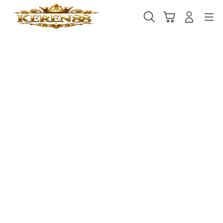
Skip
to
Cari
Troli
Login
Navigation
content