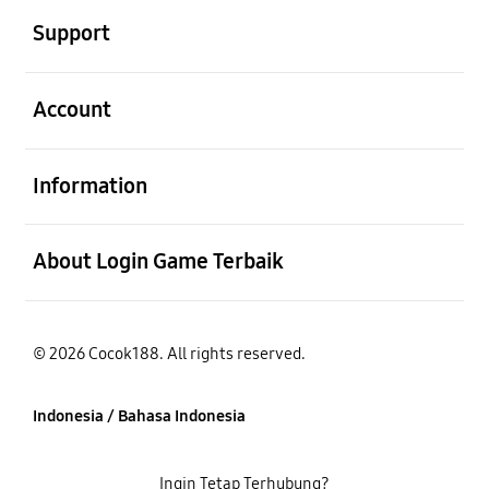
Support
Buka
Account
Buka
Information
Buka
About Login Game Terbaik
© 2026 Cocok188. All rights reserved.
Indonesia / Bahasa Indonesia
Ingin Tetap Terhubung?