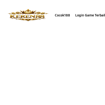
Skip
to
content
Cocok188
Login Game Terbai