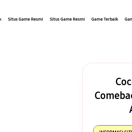
k
Situs Game Resmi
Situs Game Resmi
Game Terbaik
Gam
Coc
Comebac