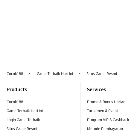
Layer Popup Close
Cocok188
>
Game Terbaik Hari Ini
>
Situs Game Resmi
Footer Navigation
Products
Services
Cocok188
Promo & Bonus Harian
Game Terbaik Hari Ini
Turnamen & Event
Login Game Terbaik
Program VIP & Cashback
Situs Game Resmi
Metode Pembayaran