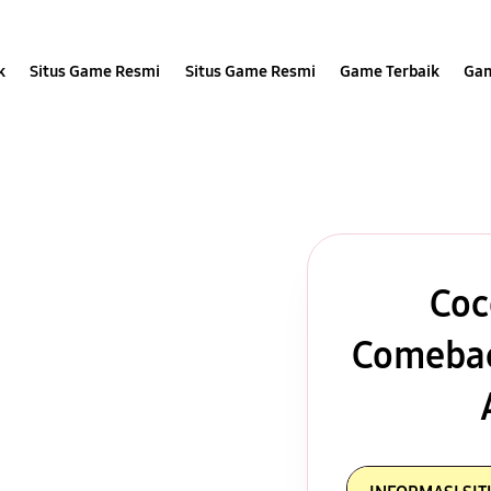
k
Situs Game Resmi
Situs Game Resmi
Game Terbaik
Gam
Coc
Comebac