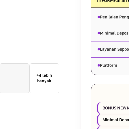
INFORMASI SIT
Penilaian Pen
Minimal Depos
Layanan Suppo
Platform
+4 lebih
banyak
BONUS NEW 
Minimal Depos