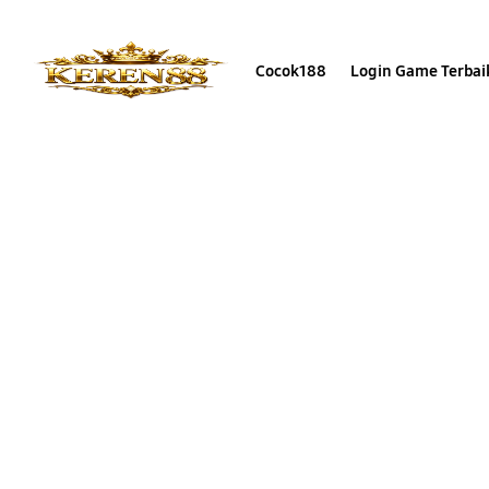
Skip
to
content
Cocok188
Login Game Terbai