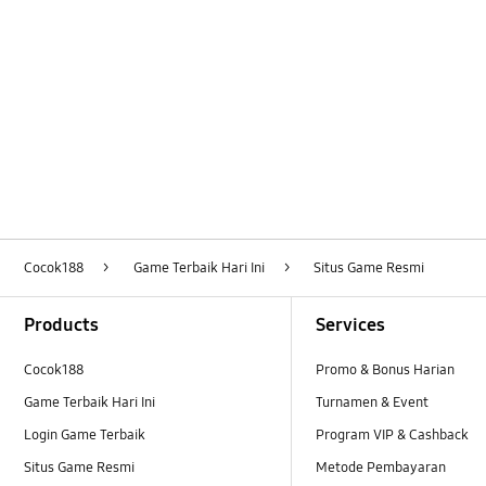
Layer Popup Close
Cocok188
>
Game Terbaik Hari Ini
>
Situs Game Resmi
Footer Navigation
Products
Services
Cocok188
Promo & Bonus Harian
Game Terbaik Hari Ini
Turnamen & Event
Login Game Terbaik
Program VIP & Cashback
Situs Game Resmi
Metode Pembayaran