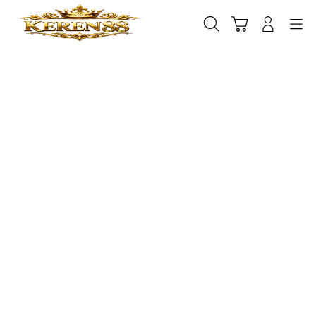
Skip
to
Cari
Troli
Login
Navigation
content