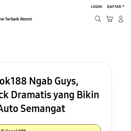
LOGIN
DAFTAR
Cari
Troli
Login/Sign-Up
e Terbaik Resmi
Cari
ok188 Ngab Guys,
k Dramatis yang Bikin
Auto Semangat