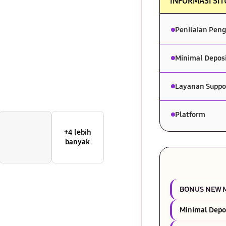
INFORMASI SIT
Penilaian Pen
Minimal Depos
Layanan Suppo
Platform
+4 lebih
banyak
BONUS NEW 
Minimal Depos