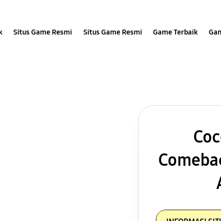
k
Situs Game Resmi
Situs Game Resmi
Game Terbaik
Gam
Coc
Comebac