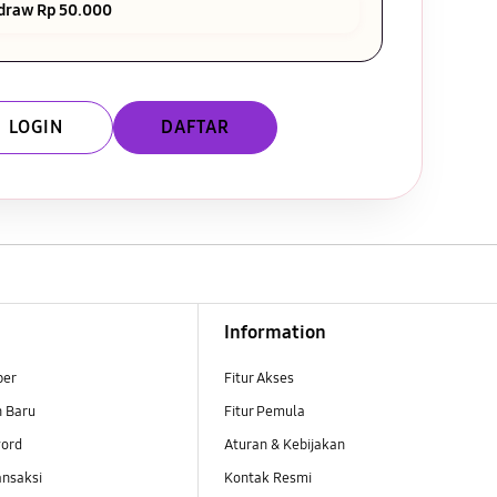
draw Rp 50.000
LOGIN
DAFTAR
Information
ber
Fitur Akses
n Baru
Fitur Pemula
ord
Aturan & Kebijakan
ansaksi
Kontak Resmi