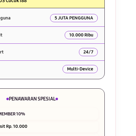
US Cocok188
gguna
5 JUTA PENGGUNA
it
10.000 Ribu
rt
24/7
Multi-Device
PENAWARAN SPESIAL
MEMBER 10%
it Rp. 10.000