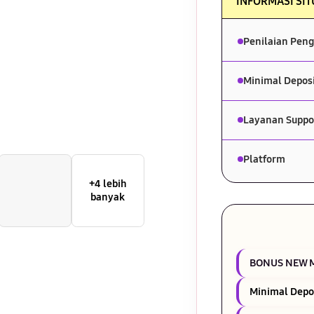
INFORMASI SIT
Penilaian Pen
Minimal Depos
Layanan Suppo
Platform
+4 lebih
banyak
BONUS NEW 
Minimal Depos