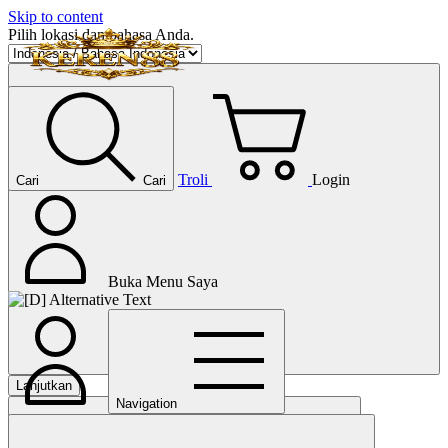
Skip to content
Pilih lokasi dan bahasa Anda.
Troli
Login
Cari
Cari
Buka Menu Saya
Lanjutkan
Navigation