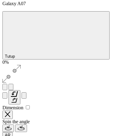
Galaxy A07
Tutup
0%
Dimension
Spin the angle
AR