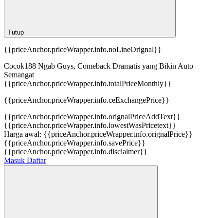
Tutup
{{priceAnchor.priceWrapper.info.noLineOrignal}}
Cocok188 Ngab Guys, Comeback Dramatis yang Bikin Auto
Semangat
{{priceAnchor.priceWrapper.info.totalPriceMonthly}}
{{priceAnchor.priceWrapper.info.ceExchangePrice}}
{{priceAnchor.priceWrapper.info.orignalPriceAddText}}
{{priceAnchor.priceWrapper.info.lowestWasPricetext}}
Harga awal:
{{priceAnchor.priceWrapper.info.orignalPrice}}
{{priceAnchor.priceWrapper.info.savePrice}}
{{priceAnchor.priceWrapper.info.disclaimer}}
Masuk
Daftar