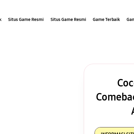
k
Situs Game Resmi
Situs Game Resmi
Game Terbaik
Gam
Coc
Comebac