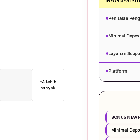
INFORMASI SIT
Penilaian Pen
Minimal Depos
Layanan Suppo
Platform
+4 lebih
banyak
BONUS NEW 
Minimal Depos