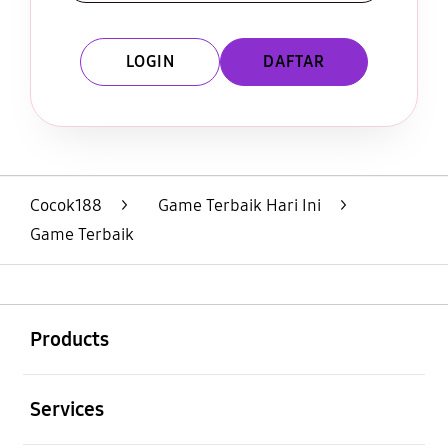
LOGIN
DAFTAR
Layer Popup Close
Cocok188
>
Game Terbaik Hari Ini
>
Game Terbaik
Buka
Footer Navigation
Products
Buka
Services
Buka