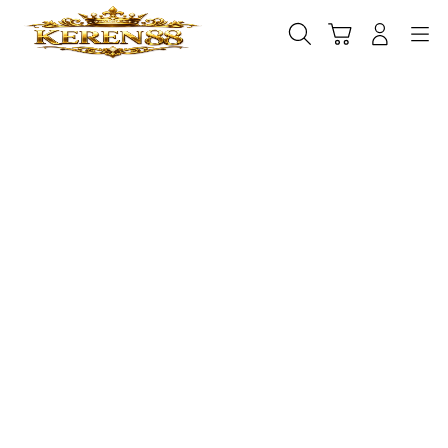
Skip
to
Cari
Troli
Login
Navigation
content