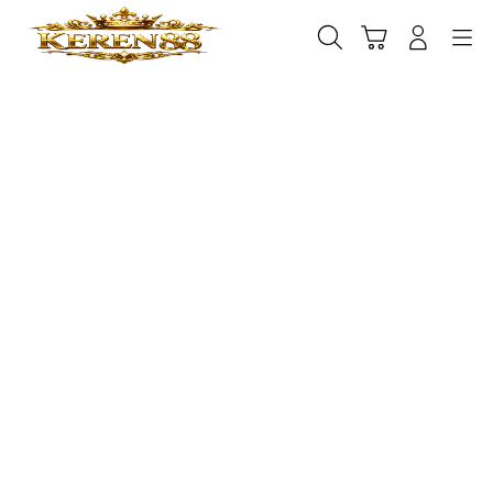
Skip
to
Cari
Troli
Login
Navigation
content