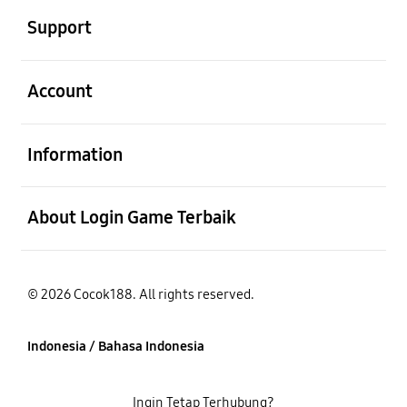
Support
Buka
Account
Buka
Information
Buka
About Login Game Terbaik
© 2026 Cocok188. All rights reserved.
Indonesia / Bahasa Indonesia
Ingin Tetap Terhubung?