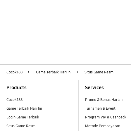
Layer Popup Close
Cocok188
>
Game Terbaik Hari Ini
>
Situs Game Resmi
Footer Navigation
Products
Services
Cocok188
Promo & Bonus Harian
Game Terbaik Hari Ini
Turnamen & Event
Login Game Terbaik
Program VIP & Cashback
Situs Game Resmi
Metode Pembayaran