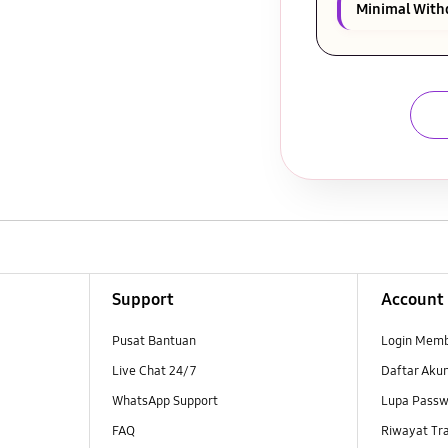
Minimal With
Support
Account
Pusat Bantuan
Login Mem
Live Chat 24/7
Daftar Aku
WhatsApp Support
Lupa Passw
FAQ
Riwayat Tr