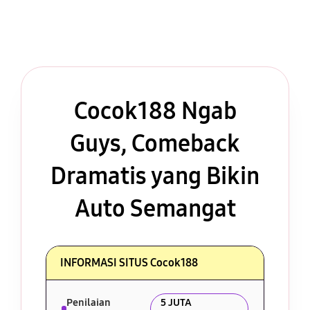
Cocok188 Ngab
Guys, Comeback
Dramatis yang Bikin
Auto Semangat
INFORMASI SITUS Cocok188
Penilaian
5 JUTA