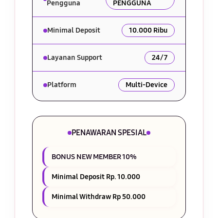
Pengguna
PENGGUNA
Minimal Deposit
10.000 Ribu
Layanan Support
24/7
Platform
Multi-Device
PENAWARAN SPESIAL
BONUS NEW MEMBER 10%
Minimal Deposit Rp. 10.000
Minimal Withdraw Rp 50.000