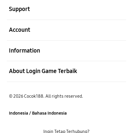
Support
Buka
Account
Buka
Information
Buka
About Login Game Terbaik
© 2026 Cocok188. All rights reserved.
Indonesia / Bahasa Indonesia
Ingin Tetap Terhubung?