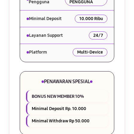
Pengguna
PENGGUNA
Minimal Deposit
10.000 Ribu
Layanan Support
24/7
Platform
Multi-Device
PENAWARAN SPESIAL
BONUS NEW MEMBER 10%
Minimal Deposit Rp. 10.000
Minimal Withdraw Rp 50.000