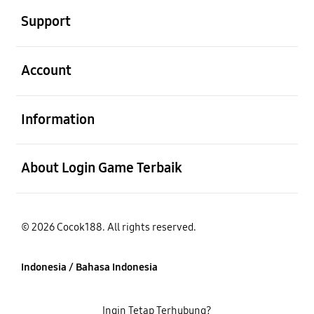
Support
Buka
Account
Buka
Information
Buka
About Login Game Terbaik
© 2026 Cocok188. All rights reserved.
Indonesia / Bahasa Indonesia
Ingin Tetap Terhubung?