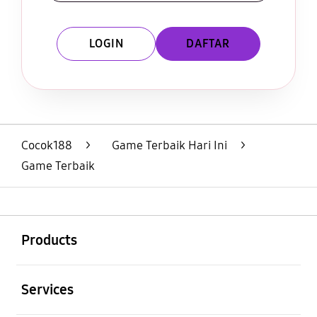
LOGIN
DAFTAR
Layer Popup Close
Cocok188
>
Game Terbaik Hari Ini
>
Game Terbaik
Buka
Footer Navigation
Products
Buka
Services
Buka