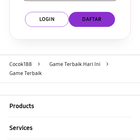
LOGIN
DAFTAR
Layer Popup Close
Cocok188
>
Game Terbaik Hari Ini
>
Game Terbaik
Buka
Footer Navigation
Products
Buka
Services
Buka