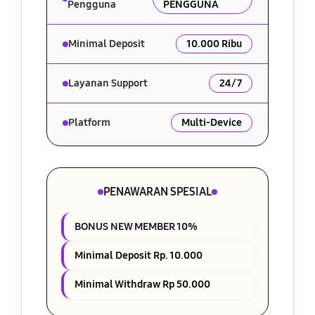
Pengguna
PENGGUNA
Minimal Deposit
10.000 Ribu
Layanan Support
24/7
Platform
Multi-Device
PENAWARAN SPESIAL
BONUS NEW MEMBER 10%
Minimal Deposit Rp. 10.000
Minimal Withdraw Rp 50.000