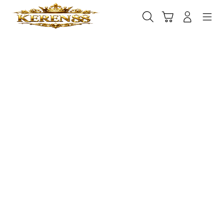
Skip
to
Cari
Troli
Login
Navigation
content