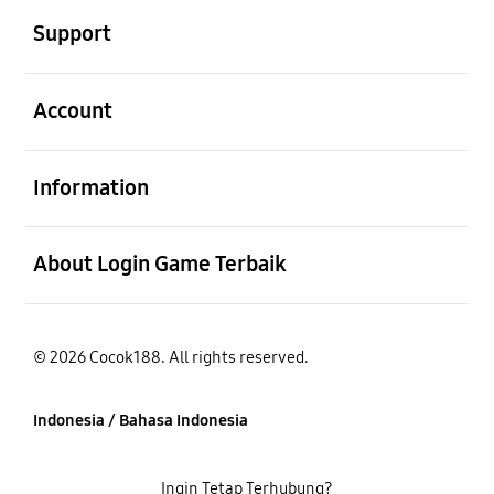
Support
Buka
Account
Buka
Information
Buka
About Login Game Terbaik
© 2026 Cocok188. All rights reserved.
Indonesia / Bahasa Indonesia
Ingin Tetap Terhubung?