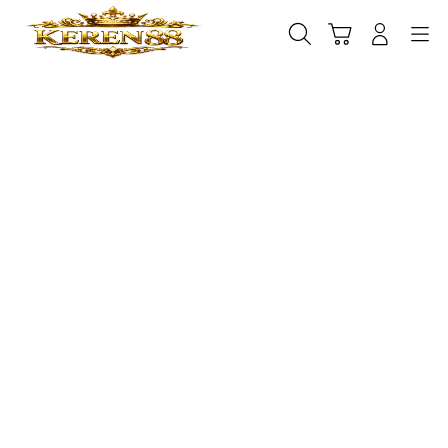
Skip
to
Cari
Troli
Login
Navigation
content