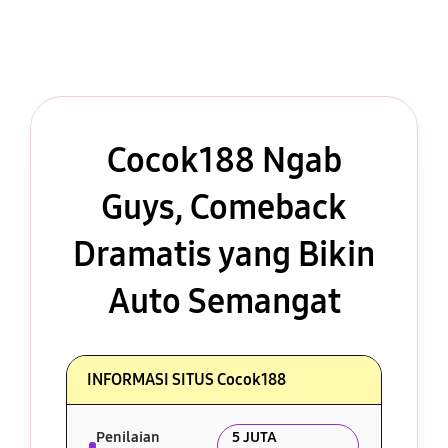
Cocok188 Ngab
Guys, Comeback
Dramatis yang Bikin
Auto Semangat
INFORMASI SITUS Cocok188
Penilaian
5 JUTA