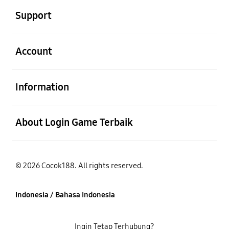
Support
Buka
Account
Buka
Information
Buka
About Login Game Terbaik
© 2026 Cocok188. All rights reserved.
Indonesia / Bahasa Indonesia
Ingin Tetap Terhubung?