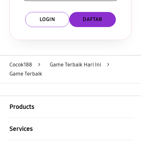
LOGIN
DAFTAR
Layer Popup Close
Cocok188
>
Game Terbaik Hari Ini
>
Game Terbaik
Buka
Footer Navigation
Products
Buka
Services
Buka