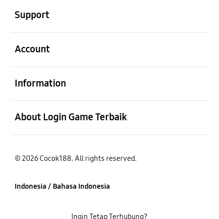
Support
Buka
Account
Buka
Information
Buka
About Login Game Terbaik
© 2026 Cocok188. All rights reserved.
Indonesia / Bahasa Indonesia
Ingin Tetap Terhubung?