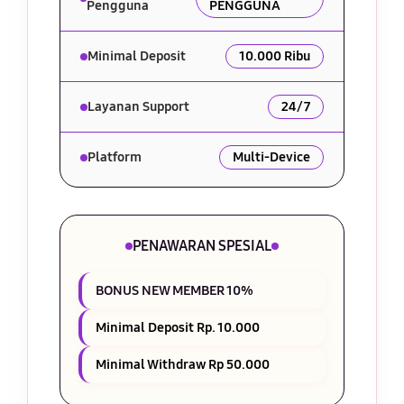
Pengguna
PENGGUNA
Minimal Deposit
10.000 Ribu
Layanan Support
24/7
Platform
Multi-Device
PENAWARAN SPESIAL
BONUS NEW MEMBER 10%
Minimal Deposit Rp. 10.000
Minimal Withdraw Rp 50.000