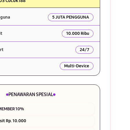
US Cocok188
gguna
5 JUTA PENGGUNA
it
10.000 Ribu
rt
24/7
Multi-Device
PENAWARAN SPESIAL
MEMBER 10%
it Rp. 10.000