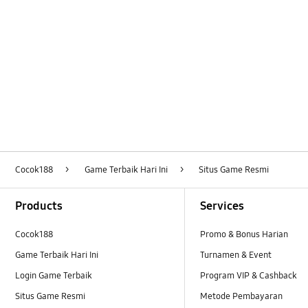
Layer Popup Close
Cocok188
>
Game Terbaik Hari Ini
>
Situs Game Resmi
Footer Navigation
Products
Services
Cocok188
Promo & Bonus Harian
Game Terbaik Hari Ini
Turnamen & Event
Login Game Terbaik
Program VIP & Cashback
Situs Game Resmi
Metode Pembayaran