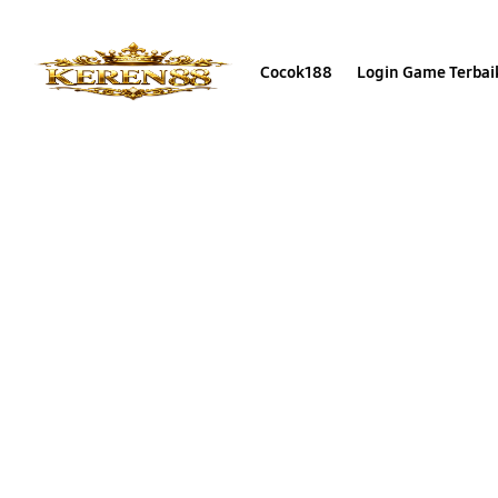
Skip
to
content
Cocok188
Login Game Terbai