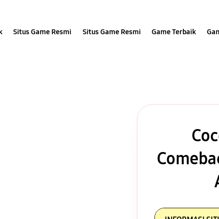
k
Situs Game Resmi
Situs Game Resmi
Game Terbaik
Gam
Coc
Comebac