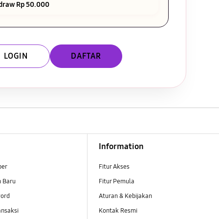
draw Rp 50.000
LOGIN
DAFTAR
Information
ber
Fitur Akses
n Baru
Fitur Pemula
ord
Aturan & Kebijakan
ansaksi
Kontak Resmi