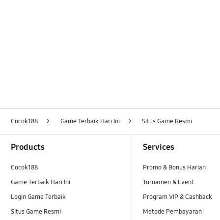
Layer Popup Close
Cocok188
>
Game Terbaik Hari Ini
>
Situs Game Resmi
Footer Navigation
Products
Services
Cocok188
Promo & Bonus Harian
Game Terbaik Hari Ini
Turnamen & Event
Login Game Terbaik
Program VIP & Cashback
Situs Game Resmi
Metode Pembayaran