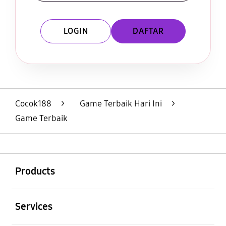
LOGIN
DAFTAR
Layer Popup Close
Cocok188
>
Game Terbaik Hari Ini
>
Game Terbaik
Buka
Footer Navigation
Products
Buka
Services
Buka