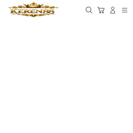
Skip
to
Cari
Troli
Login
Navigation
content