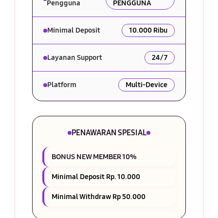
Pengguna
PENGGUNA
Minimal Deposit
10.000 Ribu
Layanan Support
24/7
Platform
Multi-Device
PENAWARAN SPESIAL
BONUS NEW MEMBER 10%
Minimal Deposit Rp. 10.000
Minimal Withdraw Rp 50.000