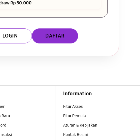
draw Rp 50.000
LOGIN
DAFTAR
Information
ber
Fitur Akses
n Baru
Fitur Pemula
ord
Aturan & Kebijakan
ansaksi
Kontak Resmi