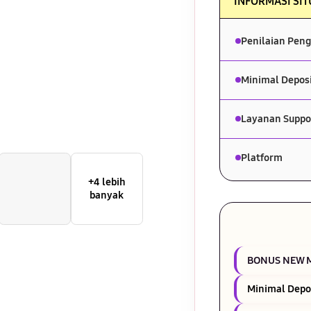
INFORMASI SIT
Penilaian Pen
Minimal Depos
Layanan Suppo
Platform
+4 lebih
banyak
BONUS NEW 
Minimal Depos