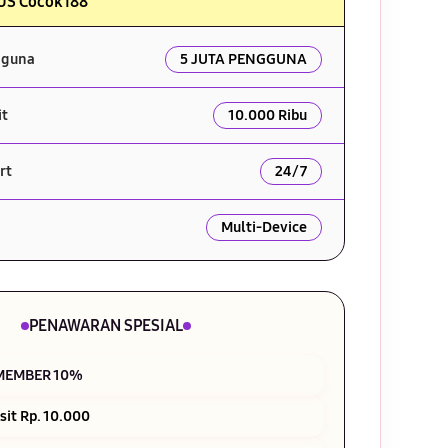
US Cocok188
gguna
5 JUTA PENGGUNA
it
10.000 Ribu
rt
24/7
Multi-Device
PENAWARAN SPESIAL
MEMBER 10%
it Rp. 10.000