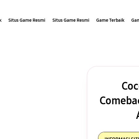
k
Situs Game Resmi
Situs Game Resmi
Game Terbaik
Gam
Coc
Comebac