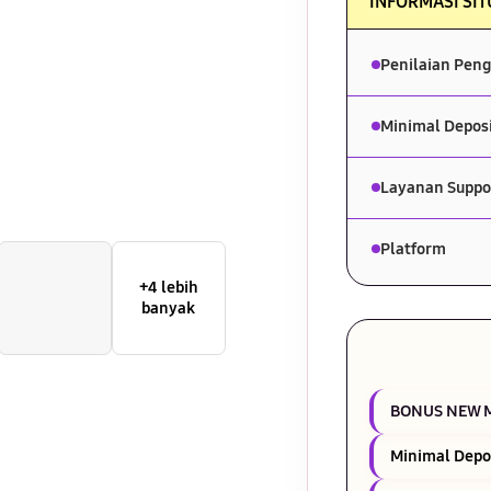
INFORMASI SIT
Penilaian Pen
Minimal Depos
Layanan Suppo
Platform
+4 lebih
banyak
BONUS NEW 
Minimal Depos