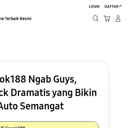
LOGIN
DAFTAR
Cari
Troli
Login/Sign-Up
e Terbaik Resmi
Cari
ok188 Ngab Guys,
k Dramatis yang Bikin
Auto Semangat