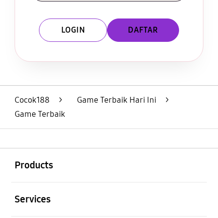
LOGIN
DAFTAR
Layer Popup Close
Cocok188
>
Game Terbaik Hari Ini
>
Game Terbaik
Buka
Footer Navigation
Products
Buka
Services
Buka