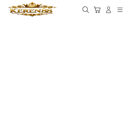
Skip
to
Cari
Troli
Login
Navigation
content