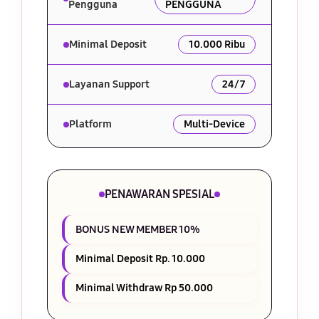
Pengguna
PENGGUNA
Minimal Deposit
10.000 Ribu
Layanan Support
24/7
Platform
Multi-Device
PENAWARAN SPESIAL
BONUS NEW MEMBER 10%
Minimal Deposit Rp. 10.000
Minimal Withdraw Rp 50.000