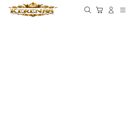
Skip
to
Cari
Troli
Login
Navigation
content