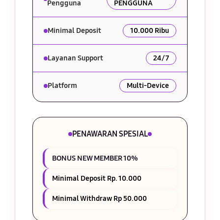
Pengguna
PENGGUNA
Minimal Deposit
10.000 Ribu
Layanan Support
24/7
Platform
Multi-Device
PENAWARAN SPESIAL
BONUS NEW MEMBER 10%
Minimal Deposit Rp. 10.000
Minimal Withdraw Rp 50.000