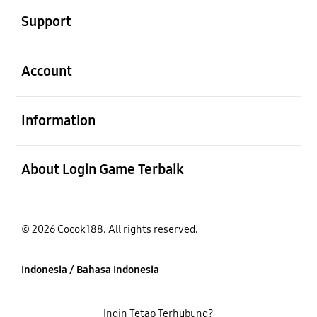
Support
Buka
Account
Buka
Information
Buka
About Login Game Terbaik
© 2026 Cocok188. All rights reserved.
Indonesia / Bahasa Indonesia
Ingin Tetap Terhubung?