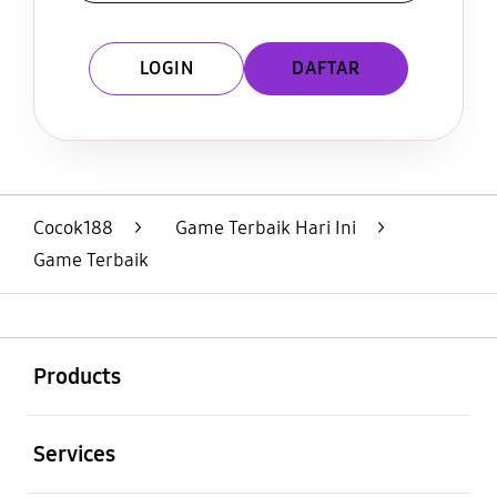
LOGIN
DAFTAR
Layer Popup Close
Cocok188
>
Game Terbaik Hari Ini
>
Game Terbaik
Buka
Footer Navigation
Products
Buka
Services
Buka