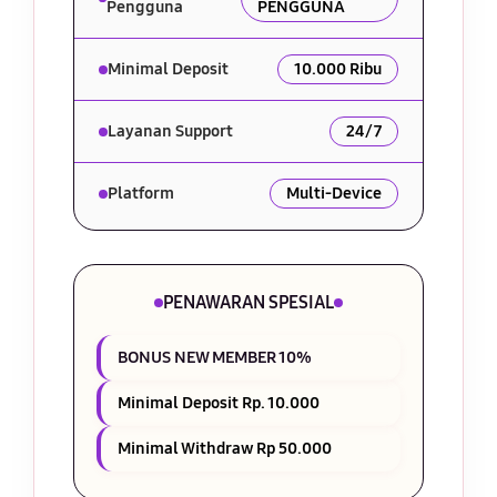
Pengguna
PENGGUNA
Minimal Deposit
10.000 Ribu
Layanan Support
24/7
Platform
Multi-Device
PENAWARAN SPESIAL
BONUS NEW MEMBER 10%
Minimal Deposit Rp. 10.000
Minimal Withdraw Rp 50.000