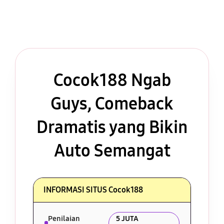
Cocok188 Ngab
Guys, Comeback
Dramatis yang Bikin
Auto Semangat
INFORMASI SITUS Cocok188
Penilaian
5 JUTA