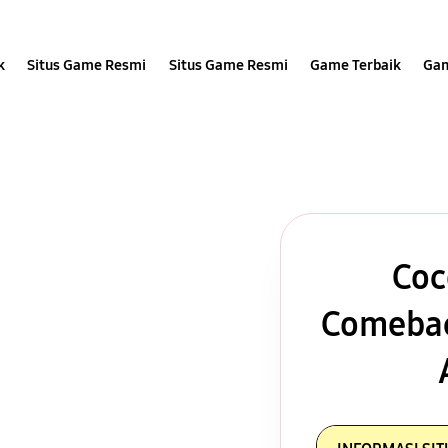
k
Situs Game Resmi
Situs Game Resmi
Game Terbaik
Gam
Coc
Comebac