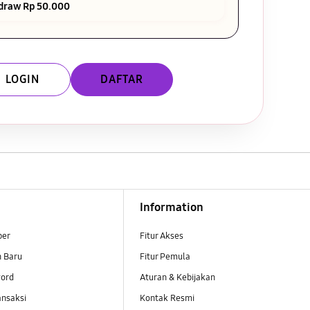
draw Rp 50.000
LOGIN
DAFTAR
Information
ber
Fitur Akses
n Baru
Fitur Pemula
ord
Aturan & Kebijakan
ansaksi
Kontak Resmi