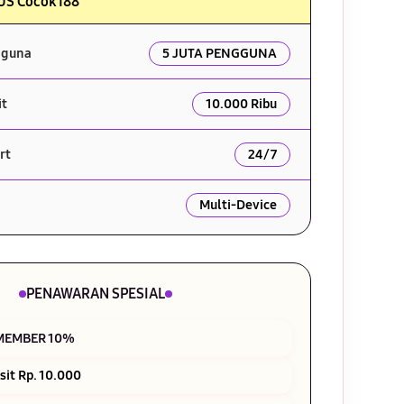
US Cocok188
gguna
5 JUTA PENGGUNA
it
10.000 Ribu
rt
24/7
Multi-Device
PENAWARAN SPESIAL
MEMBER 10%
it Rp. 10.000