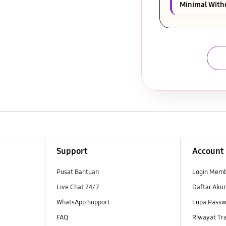
Minimal With
Support
Account
Pusat Bantuan
Login Mem
Live Chat 24/7
Daftar Aku
WhatsApp Support
Lupa Passw
FAQ
Riwayat Tr