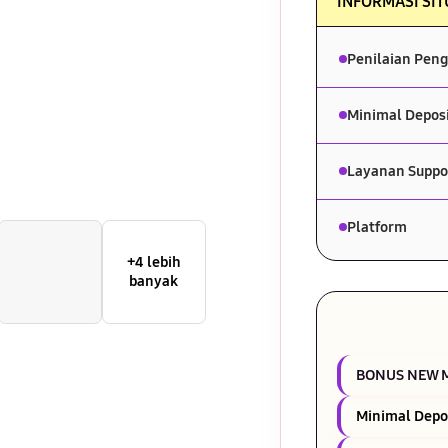
INFORMASI SIT
Penilaian Pen
Minimal Depos
Layanan Suppo
Platform
+4 lebih
banyak
BONUS NEW 
Minimal Depos