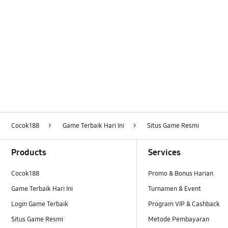
Layer Popup Close
Cocok188
>
Game Terbaik Hari Ini
>
Situs Game Resmi
Footer Navigation
Products
Services
Cocok188
Promo & Bonus Harian
Game Terbaik Hari Ini
Turnamen & Event
Login Game Terbaik
Program VIP & Cashback
Situs Game Resmi
Metode Pembayaran