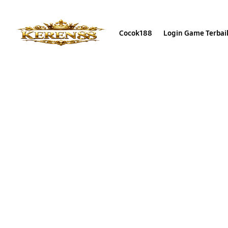
Skip
to
content
Cocok188
Login Game Terbai