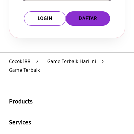
LOGIN
DAFTAR
Layer Popup Close
Cocok188
>
Game Terbaik Hari Ini
>
Game Terbaik
Buka
Footer Navigation
Products
Buka
Services
Buka