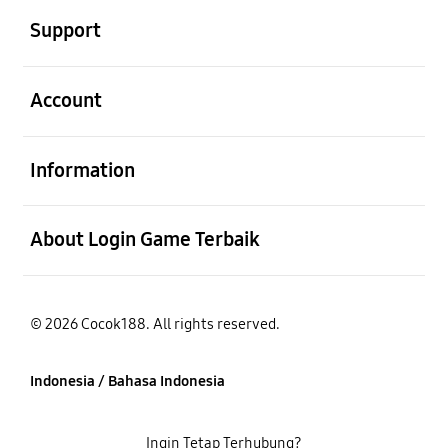
Support
Buka
Account
Buka
Information
Buka
About Login Game Terbaik
© 2026 Cocok188. All rights reserved.
Indonesia / Bahasa Indonesia
Ingin Tetap Terhubung?