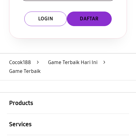
LOGIN
DAFTAR
Layer Popup Close
Cocok188
>
Game Terbaik Hari Ini
>
Game Terbaik
Buka
Footer Navigation
Products
Buka
Services
Buka