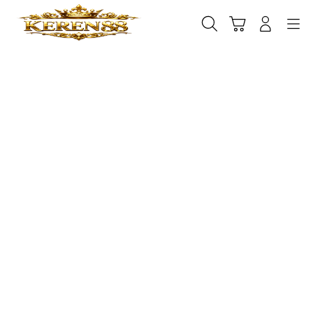
Skip
to
Cari
Troli
Login
Navigation
content