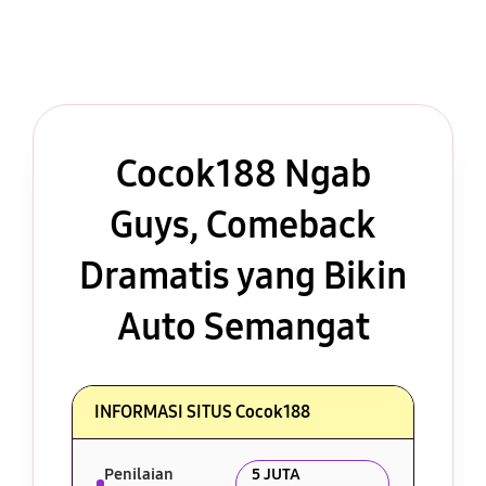
Cocok188 Ngab
Guys, Comeback
Dramatis yang Bikin
Auto Semangat
INFORMASI SITUS Cocok188
Penilaian
5 JUTA