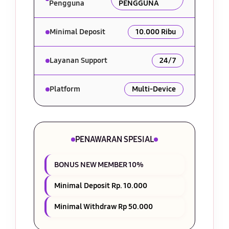
Pengguna
PENGGUNA
Minimal Deposit
10.000 Ribu
Layanan Support
24/7
Platform
Multi-Device
PENAWARAN SPESIAL
BONUS NEW MEMBER 10%
Minimal Deposit Rp. 10.000
Minimal Withdraw Rp 50.000