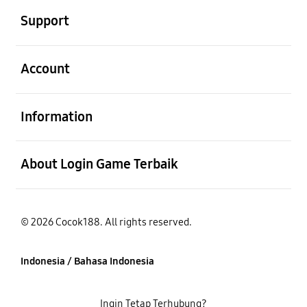
Support
Buka
Account
Buka
Information
Buka
About Login Game Terbaik
© 2026 Cocok188. All rights reserved.
Indonesia / Bahasa Indonesia
Ingin Tetap Terhubung?