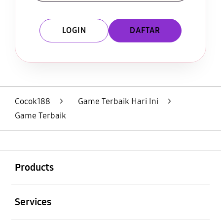
LOGIN
DAFTAR
Layer Popup Close
Cocok188
>
Game Terbaik Hari Ini
>
Game Terbaik
Buka
Footer Navigation
Products
Buka
Services
Buka