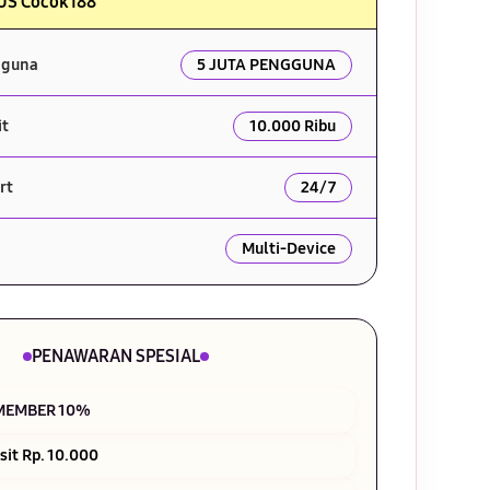
US Cocok188
gguna
5 JUTA PENGGUNA
it
10.000 Ribu
rt
24/7
Multi-Device
PENAWARAN SPESIAL
MEMBER 10%
it Rp. 10.000