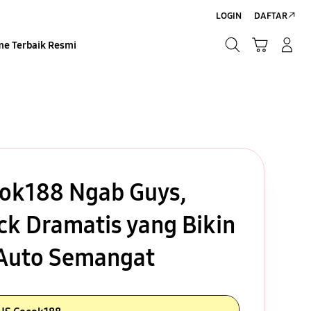
LOGIN
DAFTAR
Cari
Troli
Login/Sign-Up
e Terbaik Resmi
Cari
ok188 Ngab Guys,
k Dramatis yang Bikin
Auto Semangat