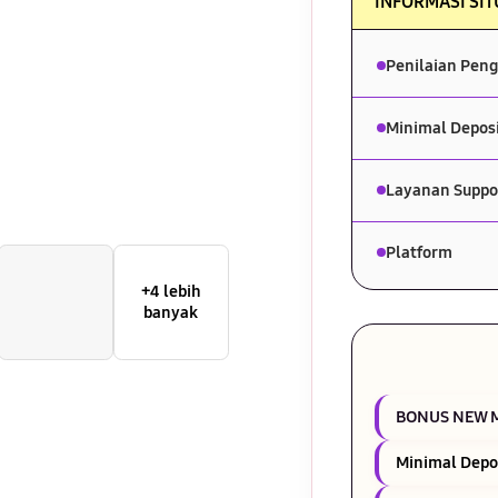
INFORMASI SIT
Penilaian Pen
Minimal Depos
Layanan Suppo
Platform
+4 lebih
banyak
BONUS NEW 
Minimal Depos