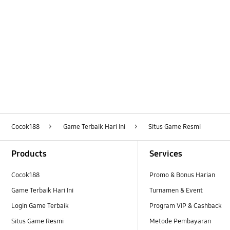
Layer Popup Close
Cocok188
>
Game Terbaik Hari Ini
>
Situs Game Resmi
Footer Navigation
Products
Services
Cocok188
Promo & Bonus Harian
Game Terbaik Hari Ini
Turnamen & Event
Login Game Terbaik
Program VIP & Cashback
Situs Game Resmi
Metode Pembayaran