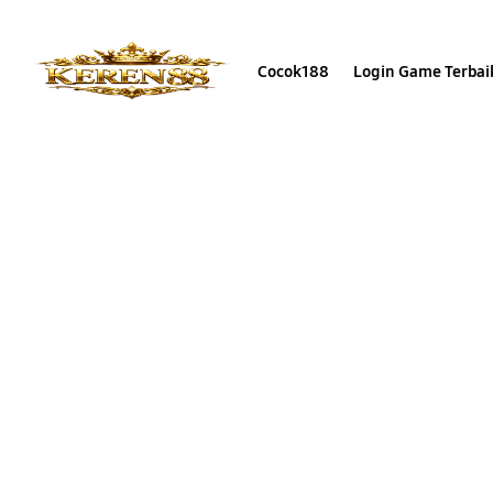
Skip
to
content
Cocok188
Login Game Terbai