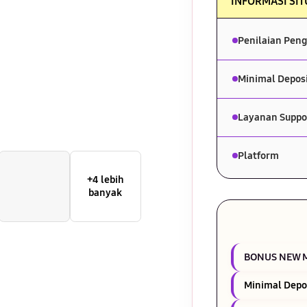
INFORMASI SIT
Penilaian Pen
Minimal Depos
Layanan Suppo
Platform
+4 lebih
banyak
BONUS NEW 
Minimal Depos