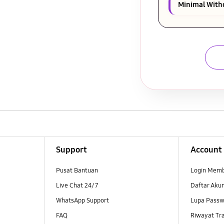
Minimal With
Support
Account
Pusat Bantuan
Login Mem
Live Chat 24/7
Daftar Aku
WhatsApp Support
Lupa Passw
FAQ
Riwayat Tr