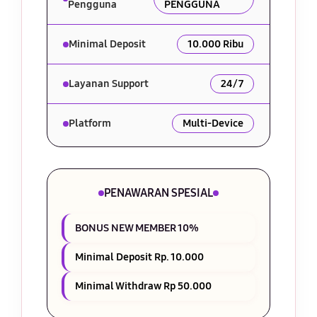
Pengguna
PENGGUNA
Minimal Deposit
10.000 Ribu
Layanan Support
24/7
Platform
Multi-Device
PENAWARAN SPESIAL
BONUS NEW MEMBER 10%
Minimal Deposit Rp. 10.000
Minimal Withdraw Rp 50.000