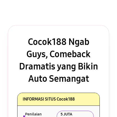
Cocok188 Ngab
Guys, Comeback
Dramatis yang Bikin
Auto Semangat
INFORMASI SITUS Cocok188
Penilaian
5 JUTA