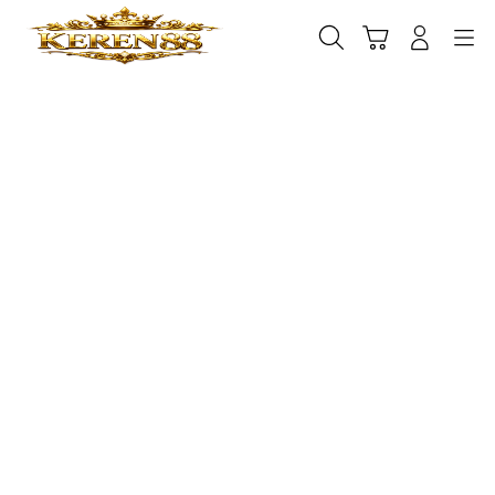
Skip
to
Cari
Troli
Login
Navigation
content