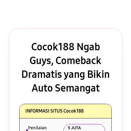
Cocok188 Ngab
Guys, Comeback
Dramatis yang Bikin
Auto Semangat
INFORMASI SITUS Cocok188
Penilaian
5 JUTA